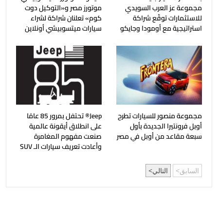
مجموعة عز العرب السويدي
موتورز مصر و«التوكيل دوت
للاستثمارات توقّع شراكة
كوم» تعلنان شراكة لشراء
استراتيجية مع أومودا وجايكو
سيارات ميتسوبيشي أونلاين
مجموعة منصور للسيارات تطرح
Jeep®️ تحتفل بمرور 85 عامًا
أوبل فرونتيرا الجديدة بأول
على انطلاق أيقونة عالمية
سبعة مقاعد من أوبل في مصر
صنعت مفهوم المغامرة
وأعادت تعريف سيارات الـ SUV
السابق
التالي