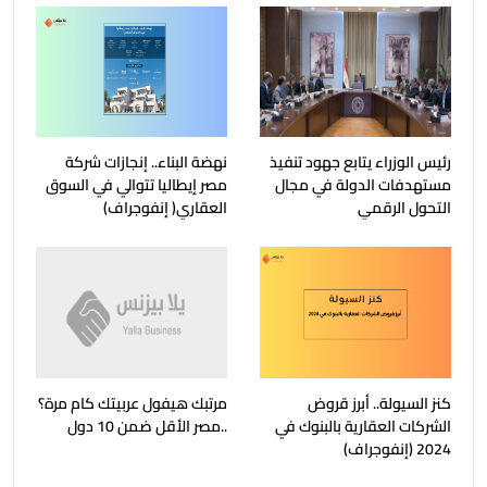
رئيس الوزراء يتابع جهود تنفيذ
نهضة البناء.. إنجازات شركة
مستهدفات الدولة في مجال
مصر إيطاليا تتوالي في السوق
التحول الرقمي
العقاري( إنفوجراف)
كنز السيولة.. أبرز قروض
مرتبك هيفول عربيتك كام مرة؟
الشركات العقارية بالبنوك في
..مصر الأقل ضمن 10 دول
2024 (إنفوجراف)