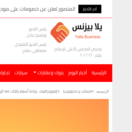
المنصور تعلن عن خصومات على موديلات ام ج
آخر الأخبار
رئيس التحرير
إبراهيم عادل
رئيس التحرير التنفيذى
ترخيص المجلس الأعلى للإعلام
مصطفى صلاح
رقم : ٢٠٢٢ / ٦٠
الرئيسية
أخبار اليوم
بنوك وعقارات
سيارات
تجارة
إنفوجرافيك.. زيادة أسعار باقات we الإنترنت الأرضي
اتصالات و تكنولوجيا
الرئيسيه