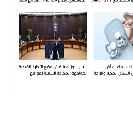
وتُوسع منظومتها الذكية مع Watch GT 2
المؤسسي بنظام THΔKΔA.. لتسريع اتخاذ
القرار وتحويل البيانات لقرارات استراتيجية
HUAWEI FreeClip 2: سماعات أذن
رئيس الوزراء يناقش وضع الأطر التنفيذية
الشكل المميز والراحة
لمواجهة المخاطر السلبية لمواقع
التواصل