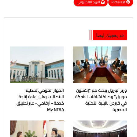
Pinterest
البريد الإلكتروني
قد يعجبك ايضا
وزير البترول يبحث مع “إكسون
الجهاز القومي لتنظيم
موبيل” ربط اكتشافات الشركة
الاتصالات يعلن إعادة إتاحة
في قبرص بالبنية التحتية
خدمة «أرقامي» عبر تطبيق
المصرية
My NTRA