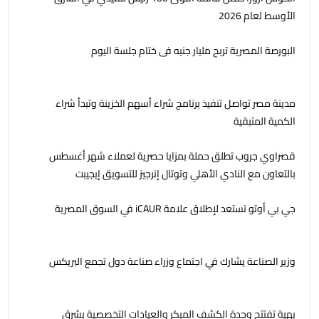
الأوسط لعام 2026
البورصة المصرية تربح مليار جنيه فى ختام جلسة اليوم
مدينة مصر تواصل تنفيذ برنامج شراء أسهم الخزينة وتبدأ شراء
الكمية المتبقية
قصراوي جروب تطلق حملة بمزايا حصرية لعملاء شهر أغسطس
بالتعاون مع النادي الأهلي وتوتال إنرجيز للتسويق إيجيبت
جي بي أوتو تستعد لإطلاق علامة iCAUR في السوق المصرية
وزير الصناعة يشارك في اجتماع وزراء صناعة دول تجمع البريكس
بهية تفتتح وحدة الكشف المبكر والعيادات التخصصية بشرق