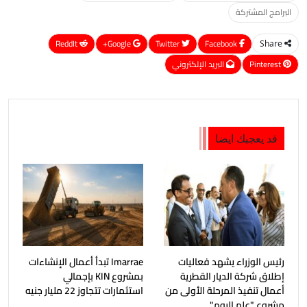
البرامج المشتركة
ReddIt
Google+
Twitter
Facebook
Share
Pinterest
البريد الإلكتروني
قد يعجبك ايضا
رئيس الوزراء يشهد فعاليات
Imarrae تبدأ أعمال الإنشاءات
إطلاق شركة الديار القطرية
بمشروع KIN بإجمالي
أعمال تنفيذ المرحلة الأولى من
استثمارات تتجاوز 22 مليار جنيه
مشروع "علم الروم"