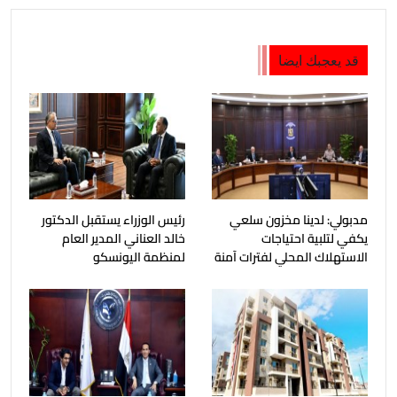
قد يعجبك ايضا
مدبولي: لدينا مخزون سلعي
رئيس الوزراء يستقبل الدكتور
يكفي لتلبية احتياجات
خالد العناني المدير العام
الاستهلاك المحلي لفترات آمنة
لمنظمة اليونسكو