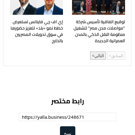
توقيع اتفاقية تأسيس شركة
إي اف چي فاينانس تستعرض
"مواصلات مدن مصر" لتشغيل
خطط نمو «بلد» لتعزيز حضورها
منظومة النقل الذكي بالمدن
في سوق تحويلات المصريين
العمرانية الجديدة
بالخارج
السابق
التالي
رابط مختصر
نسخ