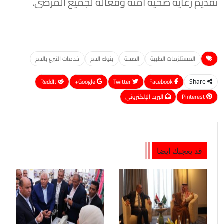
تقديم رعاية صحية آمنة وفعالة لجميع المرضى.
المستلزمات الطبية
الصحة
بنوك الدم
خدمات التبرع بالدم
ReddIt
Google+
Twitter
Facebook
Share
Pinterest
البريد الإلكتروني
قد يعجبك ايضا