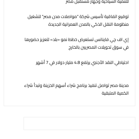
للتنمية السياحية وجهاز مستقبل مصر
توقيع اتفاقية تأسيس شركة "مواصلات مدن مصر" لتشغيل
منظومة النقل الذكي بالمدن العمرانية الجديدة
إي اف چي فاينانس تستعرض خطط نمو «بلد» لتعزيز حضورها
في سوق تحويلات المصريين بالخارج
احتياطي النقد الأجنبي يرتفع 4.8 مليار دولار في 7 أشهر
مدينة مصر تواصل تنفيذ برنامج شراء أسهم الخزينة وتبدأ شراء
الكمية المتبقية