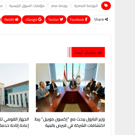
البورصة المصرية
بورصة مصر
مؤشرات السوق الرئيسية
مك
ReddIt
Google+
Twitter
Facebook
Share
قد يعجبك ايضا
وزير البترول يبحث مع “إكسون موبيل” ربط
الجهاز القومي لت
اكتشافات الشركة في قبرص بالبنية
إعادة إتاحة خدمة
التحتية المصرية
My NTRA