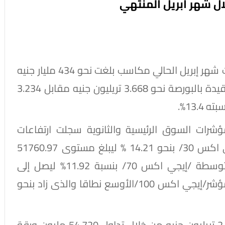
حققت البورصة المصرية مكاسب خلال تعاملات شهر إبريل الحالي مكاسب بلغت نحو 434 مليار جنيه
ليبلغ راس المال السوقي لأسهم الشركات المقيدة بالبورصة نحو 3.668 تريليون جنيه مقابل 3.234
13.%.
ؤشرات السوق الرئيسية والثانوية سجلت ارتفاعات
جماعية حيث قفز مؤشر السوق الرئيسي/إيجي اكس 30/ بنحو 14.21 % ليبلغ مستوى 51760.97
نقطة فيما زاد مؤشر الأسهم الصغيرة والمتوسطة /إيجي اكس 70/ بنسبة 11.92% ليصل إلى
مستوى 14028.98 نقطة. شملت الارتفاعات مؤشر/إيجي اكس 100/الأوسع نطاقا والذى زاد بنحو
وأشار الى تراجع قيمة التداولات لتبلغ نحو 2.439 تريليون جنيه من خلال تداول 54.720 مليون ورقة