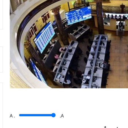
A
.
.A