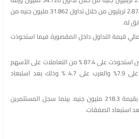
منفذة على 4.014 مليون عملية مقارنة بنحو 2.874 تريليون من خلال تداول 31.862 مليون جنيه من
ت الأسهم على 8.41 % من إجمالي قيمة التداول داخل المقصورة فيما استحوذت
وأوضح التقرير أن تعاملات المستثمرين المصريين استحوذت على 87.4 % من التعاملات على الأسهم
المقيدة. بينما استحوذ المستثمرين الأجانب على 7.9% والعرب على 4.7 % وذلك بعد استبعاد
وأَضاف سجل المستثمرين الأجانب صافي بيع بقيمة 218.3 مليون جنيه. بينما سجل المستثمرين