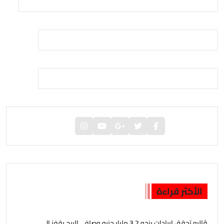
الأكثر قراءة
ڤاليو تحقق إيرادات بنحو 3.2 مليار جنيه وصافي الربح يقفز إلى