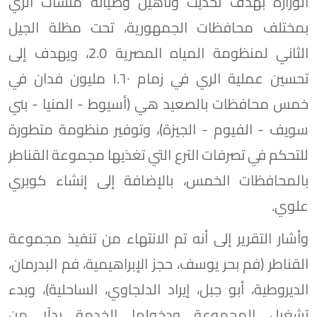
الوزارة بهدف تحديث وتأهيل وصيانة منشآت الري
بمختلف محافظات الجمهورية، تحت مظلة الجيل
الثاني لمنظومة المياه المصرية 2.0، ويهدف إلى
تحسين عملية الري في زمام ١.٦٠ مليون فدان في
خمس محافظات بالصعيد هي (أسيوط - المنيا - بني
سويف - الفيوم - الجيزة)، وتوفير منظومة متطورة
للتحكم في تصرفات الترع التي تغذيها مجموعة القناطر
بالمحافظات الخمس، بالإضافة إلى إنشاء كوبري
علوي.
وأشار التقرير إلى أنه تم الانتهاء من تنفيذ مجموعة
القناطر (فم بحر يوسف، حجز الإبراهيمية، فم البدرمان،
الديروطية، أبو جبل، إيراد الدلجاوي، الساحلية)، وبدء
تشغيل المجموعة ودخولها الخدمة بدلًا من