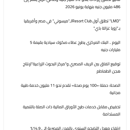
486 مليون جنيه بنهاية يونيو 2026
"LMD" تطلق أول Resort Clubلـ"ميسوني" في مصر وأفريقيا
بـ"زويا غزالة باي"
اليوم .. البنك المركزي يطرح عطاء صكوك سيادية بقيمة 5
مليارات جنيه
توقيع اتفاق بين الريف المصري و"مركز البحوث الزراعية"لإنتاج
هجن الطماطم
الصحة: حملة «100 يوم صحة» تقدم نحو 11 مليون خدمة طبية
مجانية
تخفيض مقابل خدمات طرح الأوراق المالية ذات الصلة بالتنمية
المستدامة
ارتفاع معدل التضخم السنوي بالمدن المصرية إلى 14.9%