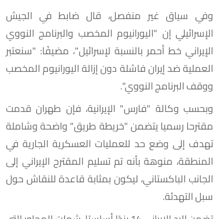
وفي سياق غير منفصل، قال ضابط في الجيش
الإسرائيلي إن "اليورانيوم المخصب والبرنامج النووي
الإيراني خط أحمر بالنسبة لإسرائيل"، مضيفًا: "سنعتبر
العملية ضد إيران فاشلة دون إزالة اليورانيوم المخصب
ووقف البرنامج النووي".
وبحسب وكالة "فارس" الإيرانية، فإن طهران قدمت
مقترحا رسميا يتضمن "خريطة طريق" واضحة وشاملة
تهدف إلى وضع حد للعمليات العسكرية الجارية في
المنطقة، منوهة بأنه تم تسليم المقترح الإيراني إلى
الجانب الباكستاني، ليكون بمثابة قاعدة للنقاش حول
سبل التهدئة.
تضمن الرد الإيراني 14 بندًا أساسيًا، شملت المحاور التي