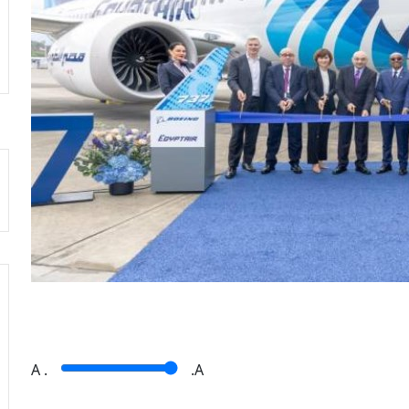
A
.
.A