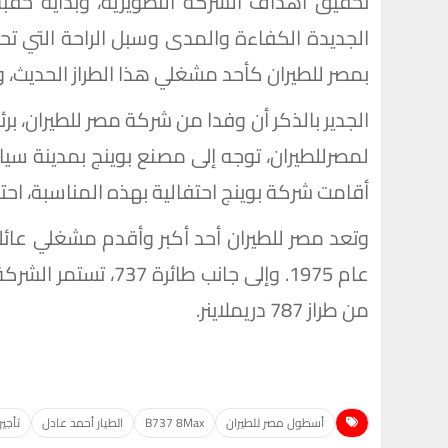
تحقيق أهداف الشركة التطويرية، وبداية حقبة
الجديدة الكفاءة والمدى وسبل الراحة التي تح
بمصر للطيران كأحد مشغلي هذا الطراز الحديث، ويعد ه
الجدير بالذكر أن وفدا من شركة مصر للطيران، ب
لمصرللطيران، توجه إلى مصنع بوينج بمدينة سياتل
أقامت شركة بوينج احتفالية بهذه المناسبة، احتفا
من طراز 787 دريملاينر.
أسطول مصر للطيران
B737 8Max
الطيار أحمد عادل
تأجير