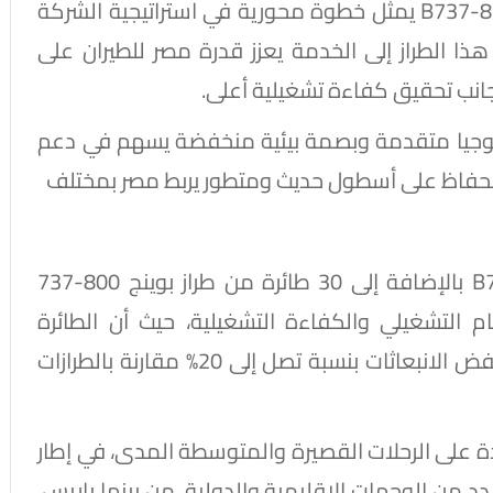
وأضاف أن تسلم أول طائرة من طراز بوينج B737-8Max يمثل خطوة محورية في استراتيجية الشركة
ذا الطراز إلى الخدمة يعزز قدرة مصر للطيران على
ى جانب تحقيق كفاءة تشغيلية أعلى.
ولوجيا متقدمة وبصمة بيئية منخفضة يسهم في دعم
 بالحفاظ على أسطول حديث ومتطور يربط مصر بمختلف
ويحقق انضمام 18 طائرة من طراز B737Max-8 بالإضافة إلى 30 طائرة من طراز بوينج 800-737
التشغيلي والكفاءة التشغيلية، حيث أن الطائرة
الجديدة توفر كفاءة في استهلاك الوقود وتخفض الانبعاثات بنسبة تصل إلى 20% مقارنة بالطرازات
ة على الرحلات القصيرة والمتوسطة المدى، في إطار
د من الوجهات الإقليمية والدولية، من بينها باريس،