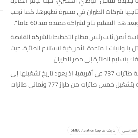
 جديدة للناقل الوطني المصري، حيث توفر الطائرة
تاجها شركات الطيران في مسيرة تطويرها. كما نرحب
ذا التسليم نتاج لشراكة ممتدة منذ 60 عاما ".
رئاسة أيمن ثابت رئيس قطاع التخطيط بالشركة القابضة
 بالولايات المتحدة الأمريكية لاستلام الطائرة، حيث
ء بتسليم الطائرة إلى مصر للطيران.
وتعد مصر للطيران أحد أكبر وأقدم مشغلي عائلة طائرات 737 في أفريقيا، إذ يعود تاريخ تشغيلها إلى
عام 1975. وإلى جانب طائرة 737، تستمر الشركة بتشغيل خمس طائرات من طراز 777 وثماني طائرات
 استراتيجي
شركة SMBC Aviation Capital