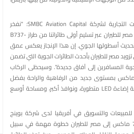
ومن ناحيته، قال باري فلانري، رئيس العمليات التجارية لشركة SMBC Aviation Capital: "نفخر
بالمساهمة في دعم مسيرة التطور في شركة مصر للطيران عبر تسليم أولى طائراتنا من طراز B737-
سخ بتحديث أسطولها الجوي. إن هذا الإنجاز يعكس عمق
ي تزويد مصر للطيران بأحدث الطائرات الجوية التي تضمن
ربة المسافرين إلى آفاق جديدة". وسيحظى الركاب
 متن طائرات مصر للطيران من طراز 737 ماكس بمستوى جديد من الرفاهية والراحة بفضل
تصميم Boeing Sky Interior، الذي يتميز بأنظمة إضاءة LED متطورة، ونوافذ أكبر، ومساحة أوسع
س للمبيعات والتسويق في أفريقيا لدى شركة بوينج
للطائرات التجارية: "يمثل تسليم أول طائرة 737 ماكس إلى مصر للطيران خطوة مهمة في سبيل