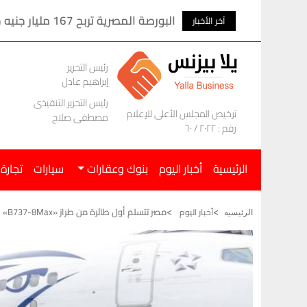
اله إلى طرابزون
البورصة المصرية تربح 167 مليار جنيه خلال الأسبوع الماضى
آخر الأخبار
رئيس التحرير
إبراهيم عادل
رئيس التحرير التنفيذى
ترخيص المجلس الأعلى للإعلام
مصطفى صلاح
رقم : ٢٠٢٢ / ٦٠
الرئيسية
أخبار اليوم
بنوك وعقارات
سيارات
تجارة
مصر تتسلم أول طائرة من طراز «B737-8Max»
أخبار اليوم
الرئيسيه