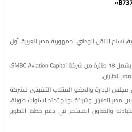
ة، تسلم الناقل الوطني لجمهورية مصر العربية، أول
وتأتي هذه الطائرة ضمن عقد تأجير استراتيجي يشمل 18 طائرة من شركة SMBC Aviation Capital،
س مجلس الإدارة والعضو المنتدب التنفيذي للشركة
 بين مصر للطيران وشركة بوينج تمتد لسنوات طويلة،
بادلة والتعاون المستمر في دعم خطط التطوير