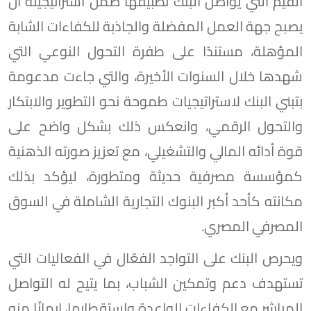
القيم التي يواصل البنك تطبيقها ضمن استراتيجيته أن
يصبح جهة العمل المفضلة والجاذبة للكفاءات الشابة
المؤهلة، مستندًا على طفرة التحول النوعي التي
شهدها خلال السنوات الأخيرة، والتي جاءت مدعومة
بتبني البنك لاستراتيجيات طموحة نحو التطوير والابتكار
والتحول الرقمي، وانعكس ذلك بشكل واضح على
قوة أدائه المالي والتشغيلي، مع تعزيز صورته الذهنية
كمؤسسة مصرفية حديثة ومتطورة، ليؤكد بذلك
مكانته كأحد أكبر البنوك التجارية الشاملة في السوق
المصرفي المصري.
ويحرص البنك على التواجد الفعّال في الفعاليات التي
تستهدف دعم وتمكين الشباب، بما يتيح له التواصل
المباشر مع الكفاءات الواعدة واستقطابها، إيمانًا منه