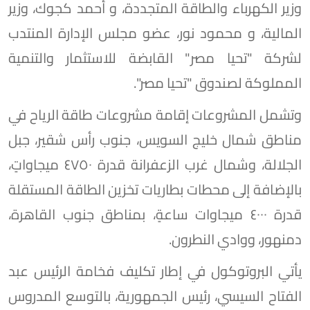
وزير الكهرباء والطاقة المتجددة، و أحمد كجوك، وزير
المالية، و محمود نور، عضو مجلس الإدارة المنتدب
لشركة "تحيا مصر" القابضة للاستثمار والتنمية
المملوكة لصندوق "تحيا مصر".
وتشمل المشروعات إقامة مشروعات طاقة الرياح في
مناطق شمال خليج السويس، جنوب رأس شقير، جبل
الجلالة، وشمال غرب الزعفرانة قدرة ٤٧٥٠ ميجاواتٍ،
بالإضافة إلى محطات بطاريات تخزين الطاقة المستقلة
قدرة ٤٠٠٠ ميجاوات ساعةٍ، بمناطق جنوب القاهرة،
دمنهور، ووادي النطرون.
يأتي البروتوكول في إطار تكليف فخامة الرئيس عبد
الفتاح السيسي، رئيس الجمهورية، بالتوسع المدروس