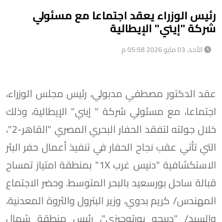
رئيس الوزراء يعقد اجتماعا مع مسئولي
شركة "إيني" الإيطالية
الأحد، 03 مايو 2026 05:58 م
عقد الدكتور مصطفي مدبولي، رئيس مجلس الوزراء،
اجتماعا، مع مسئولي شركة " إيني" الإيطالية، وذلك
خلال جولته لتفقد الحفار البحري المصري "القاهر-2"،
التي تأتي عقب نجاح الحفار في تنفيذ أعمال حفر البئر
الاستكشافية "دنيس غرب 1X" بمنطقة امتياز تمساح
قبالة ساحل بورسعيد بالبحر المتوسط. وحضر الاجتماع
المهندس/ كريم بدوي، وزير البترول والثروة المعدنية،
والسيد/ "دييجو بورتوجيزي"، رئيس منطقة شمال