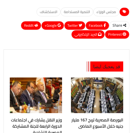
مجلس الوزراء
التنمية المستدامة
الاستكشاف
ReddIt
Google+
Twitter
Facebook
Share
Pinterest
البريد الإلكتروني
قد يعجبك ايضا
البورصة المصرية تربح 167 مليار
وزير النقل يشارك في اجتماعات
جنيه خلال الأسبوع الماضى
الدورة الرابعة للجنة المشتركة
المصرية التشادية