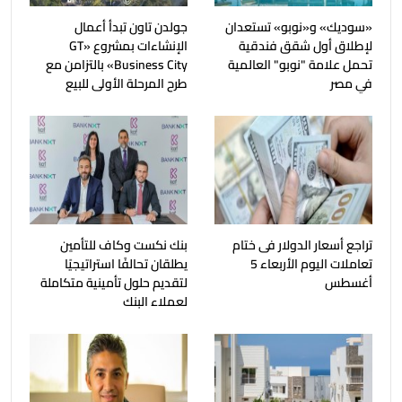
«سوديك» و«نوبو» تستعدان
جولدن تاون تبدأ أعمال
لإطلاق أول شقق فندقية
الإنشاءات بمشروع «GT
تحمل علامة "نوبو" العالمية
Business City» بالتزامن مع
في مصر
طرح المرحلة الأولى للبيع
تراجع أسعار الدولار فى ختام
بنك نكست وكاف للتأمين
تعاملات اليوم الأربعاء 5
يطلقان تحالفًا استراتيجيًا
أغسطس
لتقديم حلول تأمينية متكاملة
لعملاء البنك