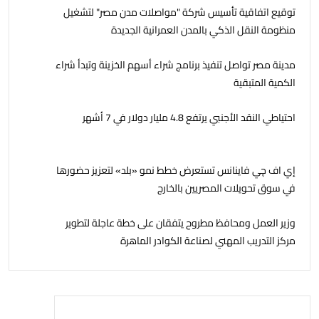
توقيع اتفاقية تأسيس شركة "مواصلات مدن مصر" لتشغيل
منظومة النقل الذكي بالمدن العمرانية الجديدة
مدينة مصر تواصل تنفيذ برنامج شراء أسهم الخزينة وتبدأ شراء
الكمية المتبقية
احتياطي النقد الأجنبي يرتفع 4.8 مليار دولار في 7 أشهر
إي اف چي فاينانس تستعرض خطط نمو «بلد» لتعزيز حضورها
في سوق تحويلات المصريين بالخارج
وزير العمل ومحافظ مطروح يتفقان على خطة عاجلة لتطوير
مركز التدريب المهني لصناعة الكوادر الماهرة