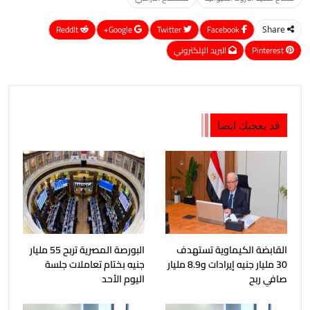
ReddIt
Google+
Twitter
Facebook
Share
Pinterest
البريد الإلكتروني
قد يعجبك ايضا
القابضة الكيماوية تستهدف
البورصة المصرية تربح 55 مليار
30 مليار جنيه إيرادات و8.9 مليار
جنيه بختام تعاملات جلسة
صافي ربح
اليوم الأحد