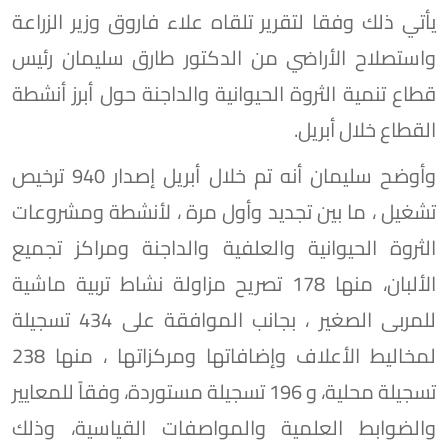
يأتي ذلك وفقا لتقرير تلقاه علاء فاروق وزير الزراعة
واستصلاح الأراضي من الدكتور طارق سليمان رئيس
قطاع تنمية الثروة الحيوانية والداجنة حول أبرز أنشطة
القطاع خلال أبريل.
وأوضح سليمان أنه تم خلال أبريل إصدار 940 ترخيص
تشغيل ، ما بين تجديد وأول مرة ، لأنشطة ومشروعات
الثروة الحيوانية والعلفية والداجنة ومراكز تجميع
الألبان، منها 178 تصريح مزاولة نشاط تربية ماشية
للمربى الصغير ، بجانب الموافقة على 434 تسجيلة
لمخاليط الأعلاف وإضافاتها ومركزاتها ، منها 238
تسجيلة محلية، و 196 تسجيلة مستوردة، وفقاً للمعايير
والضوابط العلمية والمواصفات القياسية، وذلك