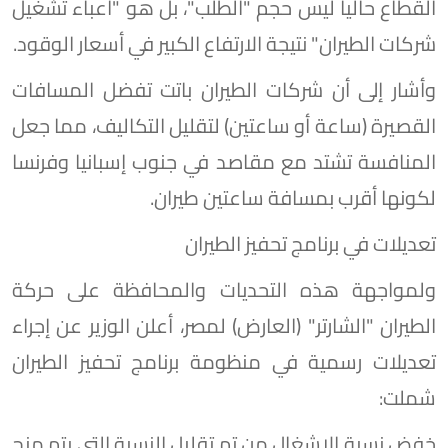
القطاع حالياً ليس حجم "الطلب"، بل هو "أعباء تشغيل
شركات الطيران" نتيجة الارتفاع الكبير في أسعار الوقود.
وأشار إلى أن شركات الطيران باتت تفضل المسافات
القصيرة (ساعة أو ساعتين) لتقليل التكاليف، مما جعل
المنافسة تشتد مع مقاصد في جنوب إسبانيا وفرنسا
لكونها أقرب بمسافة ساعتين طيران.
​تعديلات في برنامج تحفيز الطيران
​ولمواجهة هذه التحديات والمحافظة على حركة
الطيران "الشارتر" (العارض) لمصر، أعلن الوزير عن إجراء
تعديلات رسمية في منظومة برنامج تحفيز الطيران
شملت:
​خفض نسبة الإشغال من تم تقليل النسبة التي يتم منح