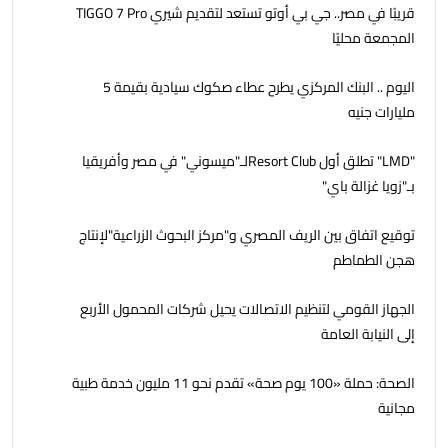
قريبًا في مصر.. جي بي أوتو تستعد لتقديم شيري TIGGO 7 Pro
المجمعة محليًا
اليوم .. البنك المركزي يطرح عطاء صكوك سيادية بقيمة 5
مليارات جنيه
"LMD" تطلق أول Resort Clubلـ"ميسوني" في مصر وأفريقيا
بـ"زويا غزالة باي"
توقيع اتفاق بين الريف المصري و"مركز البحوث الزراعية"لإنتاج
هجن الطماطم
الجهاز القومي لتنظيم الاتصالات يحيل شركات المحمول الأربع
إلى النيابة العامة
الصحة: حملة «100 يوم صحة» تقدم نحو 11 مليون خدمة طبية
مجانية