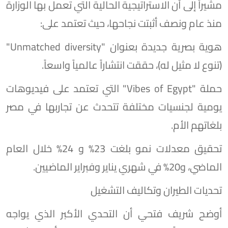
مشيراً إلى أن الاستراتيجية الحالية التي تعمل بها الوزارة
منذ عام ونصف أثبتت نجاحها، حيث تعتمد على:
​هوية بصرية جديدة بعنوان "Unmatched diversity"
(تنوع لا مثيل له)، حققت انتشاراً عالمياً واسعاً.
​حملة "Vibes of Egypt" التي تعتمد على فيديوهات
يومية لجنسيات مختلفة تتحدث عن تجاربها في مصر
بلغاتهم الأم.
​تحقيق معدلات نمو بلغت 23% و 24% خلال العام
الماضي، و20% في شهري يناير وفبراير الماضيين.
​تحديات الطيران وتكاليف التشغيل
​أوضح شريف فتحي أن التحدي الأكبر الذي يواجه