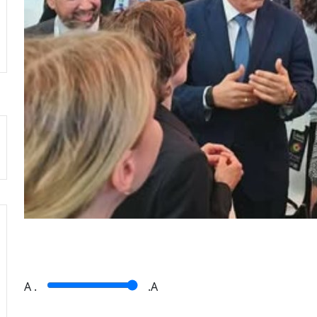
A
.
.A