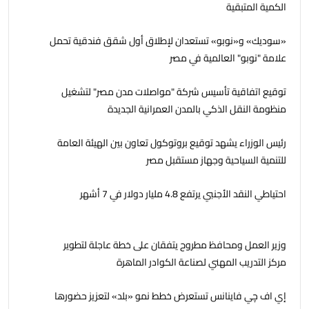
الكمية المتبقية
«سوديك» و«نوبو» تستعدان لإطلاق أول شقق فندقية تحمل
علامة "نوبو" العالمية في مصر
توقيع اتفاقية تأسيس شركة "مواصلات مدن مصر" لتشغيل
منظومة النقل الذكي بالمدن العمرانية الجديدة
رئيس الوزراء يشهد توقيع بروتوكول تعاون بين الهيئة العامة
للتنمية السياحية وجهاز مستقبل مصر
احتياطي النقد الأجنبي يرتفع 4.8 مليار دولار في 7 أشهر
وزير العمل ومحافظ مطروح يتفقان على خطة عاجلة لتطوير
مركز التدريب المهني لصناعة الكوادر الماهرة
إي اف چي فاينانس تستعرض خطط نمو «بلد» لتعزيز حضورها