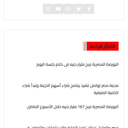
الأكثر قراءة
البورصة المصرية تربح مليار جنيه فى ختام جلسة اليوم
مدينة مصر تواصل تنفيذ برنامج شراء أسهم الخزينة وتبدأ شراء
الكمية المتبقية
البورصة المصرية تربح 167 مليار جنيه خلال الأسبوع الماضى
مصر والبرازيل تبحثان تعزيز التجارة والاستثمارات والتعاون في