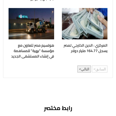
المركزي : الدين الخارجي لمصر
هولسيم مصر تتعاون مع
يسجل 164.77 مليار دولار
مؤسسة "بهية" للمساهمة
في إنشاء المستشفى الجديد
السابق
التالي
رابط مختصر