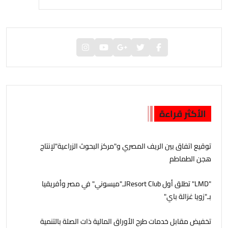
الأكثر قراءة
توقيع اتفاق بين الريف المصري و"مركز البحوث الزراعية"لإنتاج
هجن الطماطم
"LMD" تطلق أول Resort Clubلـ"ميسوني" في مصر وأفريقيا
بـ"زويا غزالة باي"
تخفيض مقابل خدمات طرح الأوراق المالية ذات الصلة بالتنمية