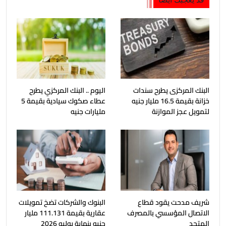
البنك المركزى يطرح سندات
اليوم .. البنك المركزي يطرح
خزانة بقيمة 16.5 مليار جنيه
عطاء صكوك سيادية بقيمة 5
لتمويل عجز الموازنة
مليارات جنيه
شريف مدحت يقود قطاع
البنوك والشركات تضخ تمويلات
الاتصال المؤسسي بالمصرف
عقارية بقيمة 111.131 مليار
المتحد
جنيه بنهاية يوليو 2026