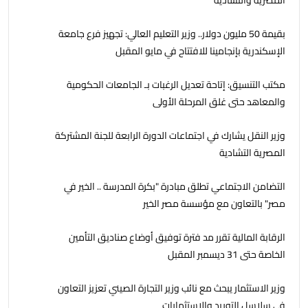
المصرية والتشادية
بقيمة 50 مليون دولار.. وزير التعليم العالي: تجهيز فرع جامعة
الإسكندرية بإنجامينا للافتتاح في مايو المقبل
مكتب التنسيق: إتاحة تعديل الرغبات بـ الجامعات الحكومية
والمعاهد حتى غلق المرحلة الأولى
وزير النقل يشارك في اجتماعات الدورة الرابعة للجنة المشتركة
المصرية التشادية
التضامن الاجتماعي تطلق مبادرة "بكرة المدرسة .. الخير في
مصر" بالتعاون مع مؤسسة مصر الخير
الرقابة المالية تقرر مد فترة توفيق أوضاع صناديق التأمين
الخاصة حتى 31 ديسمبر المقبل
وزير الاستثمار يبحث مع نائب وزير التجارة الصيني تعزيز التعاون
في سلاسل التوريد والاستثمارات