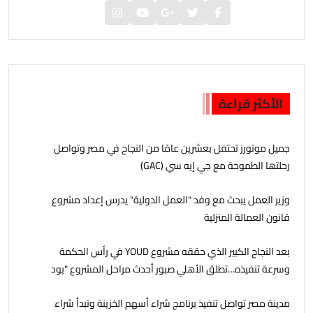
الأكثر قراءة
جمیل موتورز تحتفل بعشرين عامًا من النجاح في مصر وتواصل
رحلتھا الطموحة مع جي إيه سي (GAC)
وزير العمل يبحث مع وفد "العمل الدولية" يدرس إعداد مشروع
قانون العمالة المنزلية
بعد النجاح الكبير الذي حققه مشروع YOUD في رأس الحكمة
وسرعة تنفيذه…تطلق الأهلي صبور أحدث مراحل المشروع "يود
البحر" ، بشاليهات صف اول على البحر بخدمات فندقية
مدينة مصر تواصل تنفيذ برنامج شراء أسهم الخزينة وتبدأ شراء