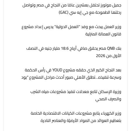
جمیل موتورز تحتفل بعشرين عامًا من النجاح في مصر وتواصل
رحلتھا الطموحة مع جي إيه سي (GAC)
وزير العمل يبحث مع وفد "العمل الدولية" يدرس إعداد مشروع
قانون العمالة المنزلية
بنك QNB مصر يحقق صافي أرباح 18.6 مليار جنيه في النصف
الأول من 2026
بعد النجاح الكبير الذي حققه مشروع YOUD في رأس الحكمة
وسرعة تنفيذه…تطلق الأهلي صبور أحدث مراحل المشروع "يود
البحر" ، بشاليهات صف اول على البحر بخدمات فندقية
وزيرة الإسكان تتابع معدلات تنفيذ مشروعات مياه الشرب
والصرف الصحي
وزير الكهرباء يتابع مشروعات الكيانات الاقتصادية الخاصة
بتعظيم العوائد من المواد الأرضيّة والعناصر النادرة