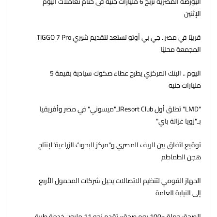
البورصة المصرية تربح 6 مليارات جنيه فى ختام تعاملات اليوم
الإثنين
قريبًا في مصر.. جي بي أوتو تستعد لتقديم شيري TIGGO 7 Pro
المجمعة محليًا
اليوم .. البنك المركزي يطرح عطاء صكوك سيادية بقيمة 5
مليارات جنيه
"LMD" تطلق أول Resort Clubلـ"ميسوني" في مصر وأفريقيا
بـ"زويا غزالة باي"
توقيع اتفاق بين الريف المصري و"مركز البحوث الزراعية"لإنتاج
هجن الطماطم
الجهاز القومي لتنظيم الاتصالات يحيل شركات المحمول الأربع
إلى النيابة العامة
الصحة: حملة «100 يوم صحة» تقدم نحو 11 مليون خدمة طبية