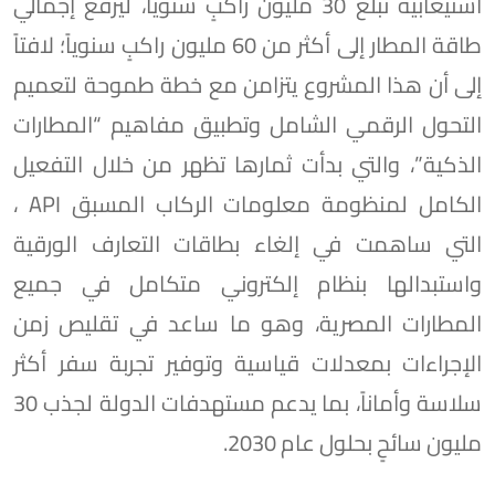
استيعابية تبلغ 30 مليون راكبٍ سنوياً، ليرفع إجمالي
طاقة المطار إلى أكثر من 60 مليون راكبٍ سنوياً؛ لافتاً
إلى أن هذا المشروع يتزامن مع خطة طموحة لتعميم
التحول الرقمي الشامل وتطبيق مفاهيم “المطارات
الذكية”، والتي بدأت ثمارها تظهر من خلال التفعيل
الكامل لمنظومة معلومات الركاب المسبق API ،
التي ساهمت في إلغاء بطاقات التعارف الورقية
واستبدالها بنظام إلكتروني متكامل في جميع
المطارات المصرية، وهو ما ساعد في تقليص زمن
الإجراءات بمعدلات قياسية وتوفير تجربة سفر أكثر
سلاسة وأماناً، بما يدعم مستهدفات الدولة لجذب 30
مليون سائحٍ بحلول عام 2030.