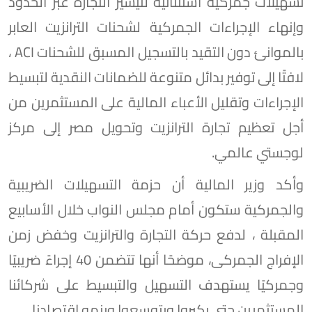
تسهيلات جمركية استثنائية لتيسير التجارة عبر الحدود
وإنهاء الإجراءات الجمركية لشحنات الترانزيت العابر
بالموانئ دون التقيد بالتسجيل المسبق للشحنات ACI ،
لافتًا إلى توفير بدائل متنوعة للضمانات النقدية لتبسيط
الإجراءات وتقليل الأعباء المالية على المستثمرين من
أجل تعظيم تجارة الترانزيت وتحويل مصر إلى مركز
لوجستي عالمي.
وأكد وزير المالية أن حزمة التسهيلات الضريبية
والجمركية ستكون أمام مجلس النواب خلال الأسابيع
المقبلة ، لدفع حركة التجارة والترانزيت وخفض زمن
الإفراج الجمركى، موضحًا أنها تتضمن 40 إجراءً ضريبيًا
وجمركيًا يستهدف التسهيل والتبسيط على شركائنا
المستثمرين حتى يكبروا ويتوسعوا وينمو اقتصادنا.