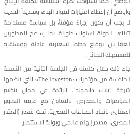
الوطني، مما يستوجب نظرة استثنائية لتكلفة الإنتاج.
وأوضح أن إعطاء امتيازات لمواد البناء، وتحديداً الحديد،
لا يجب أن يكون إجراءً مؤقتاً، بل سياسة مستدامة
تتبناها الدولة لسنوات طويلة، بما يسمح للمطورين
العقاريين بوضع خطط تسعيرية عادلة ومستقرة
للمستهلك النهائي.
جاء ذلك خلال كلمته في الجلسة الثانية من النسخة
الخامسة من مؤتمرات «The Investor» التي تنظمها
شركة “بلاك دايموند”، الرائدة في مجال تنظيم
المؤتمرات والمعارض، بالتعاون مع غرفة التطوير
العقاري باتحاد الصناعات المصرية، تحت شعار (العقار
المصري.. مصدر إلهام عالمي وبوابة الاستثمار