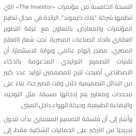
النسخة الخامسة من مؤتمرات «The Investor» التي
تنظمها شركة “بلاك دايموند”، الرائدة في مجال تنظيم
المؤتمرات والمعارض، بالتعاون مع غرفة التطوير
العقاري باتحاد الصناعات المصرية، تحت شعار (العقار
المصري.. مصدر إلهام عالمي وبوابة للاستثمار)، أن
تقنيات التصميم التوليدي المدعومة بالذكاء
الاصطناعي أصبحت تتيح للمصممين توليد عدد كبير
من البدائل التصميمية خلال وقت قصير جدًا، بناءً على
محددات ومعايير يتم إدخالها مسبقا، مثل التوجيه،
والإضاءة الطبيعية، وحركة الهواء داخل المبنى.
وأشار إلى أن فلسفة التصميم المعماري بدأت تتحول
تدريجيًا من التركيز على الجماليات الشكلية فقط، إلى