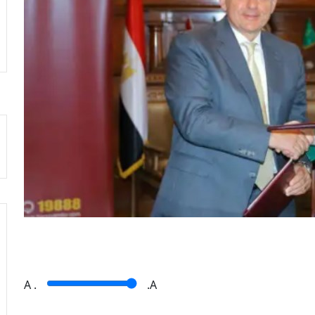
A
.
.A