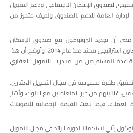
لتنفيذي لصندوق الإسكان الاجتماعي ودعم التمويل
 الإدارة العامة للدعم بالصندوق ولفيف متميز من
مصر، أن تجديد البروتوكول مع صندوق الإسكان
الاجتماعي ودعم التمويل العقاري هو ثمرة تعاون استراتيجي ممتد منذ عام 2014، وأوضح أن هذا
 قاعدة المستفيدين من مبادرات التمويل العقاري
تحقيق طفرة ملموسة في مجال التمويل العقاري،
بنك في الوصول إلى نحو 160 ألف عميل، غالبيتهم من غير المتعاملين مع البنوك، وأشار
حوذت على 25% من قاعدة العملاء، فيما بلغت القيمة الإجمالية للتمويلات
وكول يأتي استكمالاً لدوره الرائد في مجال التمويل