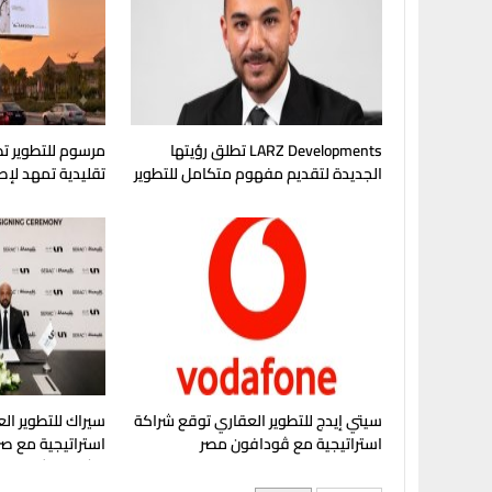
LARZ Developments تطلق رؤيتها
مرسوم للتطوير تط
الجديدة لتقديم مفهوم متكامل للتطوير
تقليدية تمهد لإ
العقاري في مصر
في غرب القاهرة
سيتي إيدج للتطوير العقاري توقع شراكة
سيراك للتطوير الع
استراتيجية مع ڤودافون مصر
استراتيجية مع صر
مشروع "شماسي" 