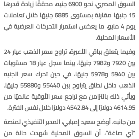
السوق المصري، نحو 6900 جنيه، محققًا زيادة قدرها
15 جنيهًا مقارنة بمستوى 6885 جنيهًا خلال تعاملات
يوم 4 مايو، ما يعكس استمرار التحركات العرضية في
الأسعار المحلية.
وفيما يتعلق بباقي الأعيرة، تراوح سعر الذهب عيار 24
بين 7920 و7982 جنيهًا، بينما سجل عيار 18 مستويات
بين 5940 و5978 جنيهًا، في حين تحرك سعر الجنيه
الذهب داخل نطاق يتراوح بين 55440 و55880 جنيهًا.
ويأتي ذلك بالتزامن مع تراجع سعر الأوقية عالميًا من
4614.95 دولارًا إلى 4542.84 دولارًا خلال نفس الفترة.
من جانبه، أوضح سعيد إمبابي، المدير التنفيذي لمنصة
“آي صاغة”، أن السوق المحلية شهدت حالة من