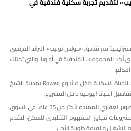
يب» لتقديم تجربة سكنية فندقية في
تراتيجية مع فنادق «جولدن توليب»، البراند الفرنسي
ى أكبر المجموعات الفندقية في أوروبا، والتي تمتلك
وتهدف هذه الشراكة إلى تقديم مفهوم جديد للحياة السكنية داخل مشروع Rowaq بمدينة الشيخ
تفاصيل الحياة اليومية داخل المشروع.
وتأتي هذه الخطوة استكمالاً لمسيرة مكة للتطوير العقاري الممتدة لأكثر من 35 عاماً في السوق
شروعات تتجاوز المفهوم التقليدي للسكن، لتقدم
 التشغيل والقيمة طويلة الأجل.