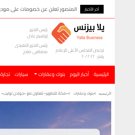
المنصور تعلن عن خصومات على موديلات ام ج
آخر الأخبار
رئيس التحرير
إبراهيم عادل
رئيس التحرير التنفيذى
ترخيص المجلس الأعلى للإعلام
مصطفى صلاح
رقم : ٢٠٢٢ / ٦٠
الرئيسية
أخبار اليوم
بنوك وعقارات
سيارات
تجارة
«مكة للتطوير» تتعاون مع «جولدن توليب» لتق
بنوك وعقارات
الرئيسيه