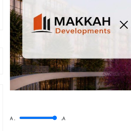
A
.
.A