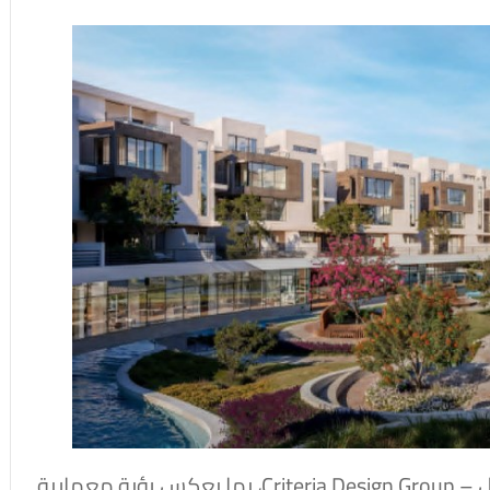
وقد تم تصميم المشروع بواسطة د. هشام هلال – Criteria Design Group، بما يعكس رؤية معمارية