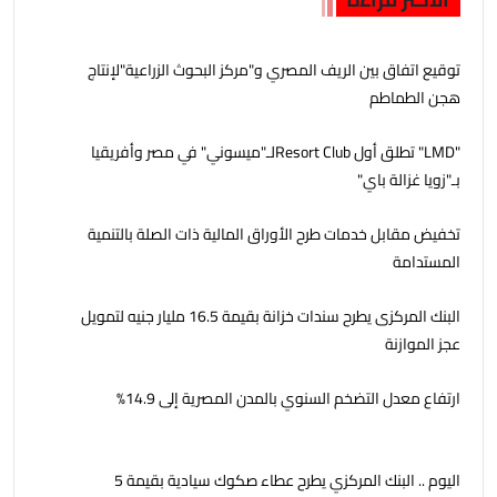
توقيع اتفاق بين الريف المصري و"مركز البحوث الزراعية"لإنتاج
هجن الطماطم
"LMD" تطلق أول Resort Clubلـ"ميسوني" في مصر وأفريقيا
بـ"زويا غزالة باي"
تخفيض مقابل خدمات طرح الأوراق المالية ذات الصلة بالتنمية
المستدامة
البنك المركزى يطرح سندات خزانة بقيمة 16.5 مليار جنيه لتمويل
عجز الموازنة
ارتفاع معدل التضخم السنوي بالمدن المصرية إلى 14.9%
اليوم .. البنك المركزي يطرح عطاء صكوك سيادية بقيمة 5