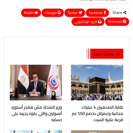
ReddIt
Google+
Twitter
Facebook
Share
Pinterest
البريد الإلكتروني
قد يعجبك ايضا
نقابة الصحفيين 4 عمرات
وزير الصحة: مش هقدر أستورد
مجانية وعمرتان بخصم 50% عبر
أنسولين واللي عايزه يجيبه على
قرعة علنية السبت
حسابه