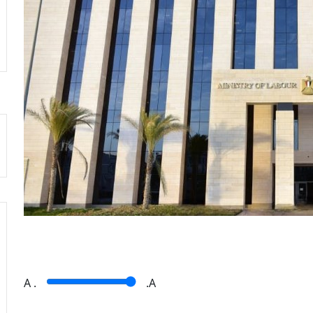
A
.
.A