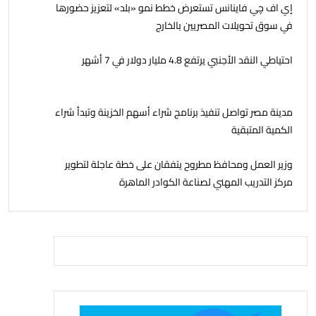
إي اف چي فاينانس تستعرض خطط نمو «بلد» لتعزيز حضورها
في سوق تحويلات المصريين بالخارج
احتياطي النقد الأجنبي يرتفع 4.8 مليار دولار في 7 أشهر
مدينة مصر تواصل تنفيذ برنامج شراء أسهم الخزينة وتبدأ شراء
الكمية المتبقية
وزير العمل ومحافظ مطروح يتفقان على خطة عاجلة لتطوير
مركز التدريب المهني لصناعة الكوادر الماهرة