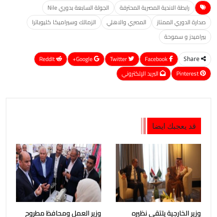
رابطة الاندية المصرية المحترفة
الجولة السابعة بدوري Nile
صدارة الدوري الممتاز
المصري والاهلي
الزمالك وسيراميكا كليوباترا
بيراميدز و سموحة
ReddIt
Google+
Twitter
Facebook
Share
Pinterest
البريد الإلكتروني
قد يعجبك ايضا
وزير الخارجية يلتقي نظيره
وزير العمل ومحافظ مطروح