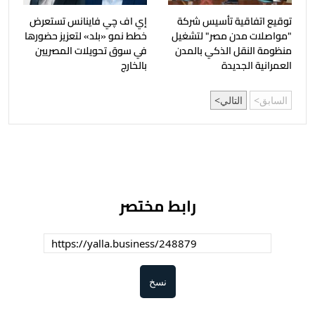
توقيع اتفاقية تأسيس شركة
إي اف چي فاينانس تستعرض
"مواصلات مدن مصر" لتشغيل
خطط نمو «بلد» لتعزيز حضورها
منظومة النقل الذكي بالمدن
في سوق تحويلات المصريين
العمرانية الجديدة
بالخارج
السابق
التالي
رابط مختصر
نسخ