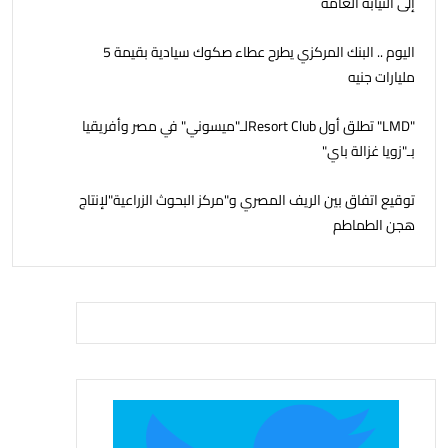
إلى النيابة العامة
اليوم .. البنك المركزي يطرح عطاء صكوك سيادية بقيمة 5
مليارات جنيه
"LMD" تطلق أول Resort Clubلـ"ميسوني" في مصر وأفريقيا
بـ"زويا غزالة باي"
توقيع اتفاق بين الريف المصري و"مركز البحوث الزراعية"لإنتاج
هجن الطماطم