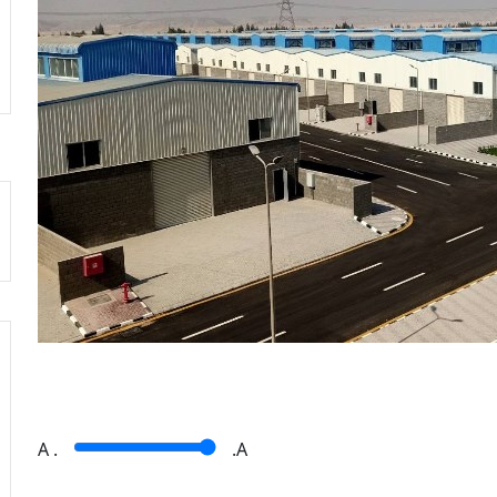
A
.
.A