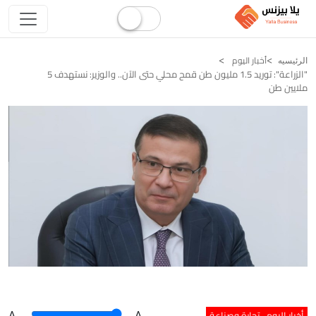
أخبار اليوم
الرئيسيه
"الزراعة": توريد 1.5 مليون طن قمح محلي حتى الآن.. والوزير: نستهدف 5
ملايين طن
أخبار اليوم
تجارة وصناعة
A
.
.A