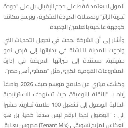
المول لا يعتمد فقط على حجم الإقبال، بل على "جودة
تجربة الزائر" ومعدلات العودة المتكررة ، ويرسخ مكانته
كوجهة عالمية بالعلمين الجديدة
وأشار إلى أن الشركة نجحت في تحويل التحديات التي
واجهت المدينة الناشئة في بداياتها إلى فرص نمو
حقيقية، مستندة إلى خبراتها العريضة في إدارة
المشروعات القومية الكبرى مثل "ممشى أهل مصر".
وكشف ميتري عن ملامح موسم صيف 2026، واصفاً
إياه بـ "النقلة النوعية"، حيث تستهدف الاستراتيجية
الحالية الوصول إلى تشغيل 100 علامة تجارية. مشيرا
الي : "الوصول لهذا الرقم ليس هدفاً كمياً، بل هو
انعكاس لمزيج تسويقي (Tenant Mix) مدروس بعناية،