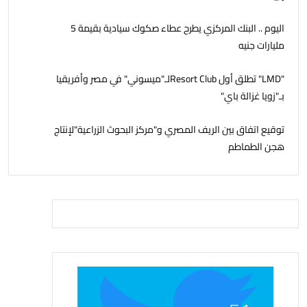
اليوم .. البنك المركزي يطرح عطاء صكوك سيادية بقيمة 5
مليارات جنيه
"LMD" تطلق أول Resort Clubلـ"ميسوني" في مصر وأفريقيا
بـ"زويا غزالة باي"
توقيع اتفاق بين الريف المصري و"مركز البحوث الزراعية"لإنتاج
هجن الطماطم