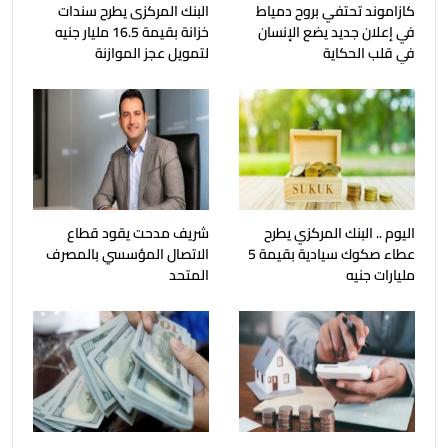
كازاموند تحتفي بروح دمياط
البنك المركزى يطرح سندات
في إعلان جديد يضع الإنسان
خزانة بقيمة 16.5 مليار جنيه
في قلب الحكاية
لتمويل عجز الموازنة
اليوم .. البنك المركزي يطرح
شريف مدحت يقود قطاع
عطاء صكوك سيادية بقيمة 5
الاتصال المؤسسي بالمصرف
مليارات جنيه
المتحد