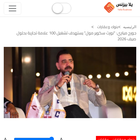
بنوك وعقارات
الرئيسيه
جورج ميتري: "نورث سكوير مول" يستهدف تشغيل 100 علامة تجارية بحلول
صيف 2026
بنوك وعقارات
عقارات
A
.
.A