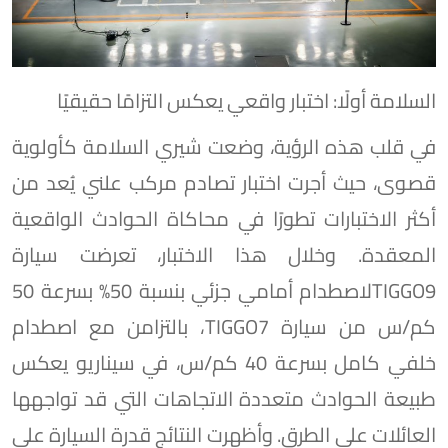
السلامة أولًا: اختبار واقعي يعكس التزامًا حقيقيًا
في قلب هذه الرؤية، وضعت شيري السلامة كأولوية
قصوى، حيث أجرت اختبار تصادم مركب علني يُعد من
أكثر الاختبارات تطورًا في محاكاة الحوادث الواقعية
المعقدة. وخلال هذا الاختبار، تعرضت سيارة
TIGGO9لاصطدام أمامي جزئي بنسبة 50% بسرعة 50
كم/س من سيارة TIGGO7، بالتزامن مع اصطدام
خلفي كامل بسرعة 40 كم/س، في سيناريو يعكس
طبيعة الحوادث متعددة الاتجاهات التي قد تواجهها
العائلات على الطرق. وأظهرت النتائج قدرة السيارة على