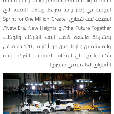
السلامة، وأحدث الابتكارات التكنولوجية، وتجارب الحياة
اليومية في إطار واحد مترابط. وجاءت القمة، التي
انعقدت تحت شعاري "Sprint for One Million, Create
the Future Together"، و"New Era, New Heights"،
بمشاركة واسعة ضمت آلاف الشركاء والوكلاء
والمستثمرين والإعلاميين من أكثر من 120 دولة، في
تأكيد واضح على المكانة المتنامية للشركة وثقة
الأسواق العالمية في مسيرتها.