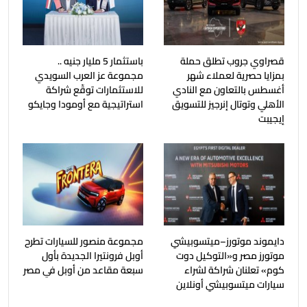
قصراوي جروب تطلق حملة
باستثمار 5 مليار جنيه ..
بمزايا حصرية لعملاء شهر
مجموعة عز العرب السويدي
أغسطس بالتعاون مع النادي
للاستثمارات توقّع شراكة
الأهلي وتوتال إنرجيز للتسويق
استراتيجية مع أومودا وجايكو
إيجيبت
دايموند موتورز–ميتسوبيشي
مجموعة منصور للسيارات تطرح
موتورز مصر و«التوكيل دوت
أوبل فرونتيرا الجديدة بأول
كوم» تعلنان شراكة لشراء
سبعة مقاعد من أوبل في مصر
سيارات ميتسوبيشي أونلاين