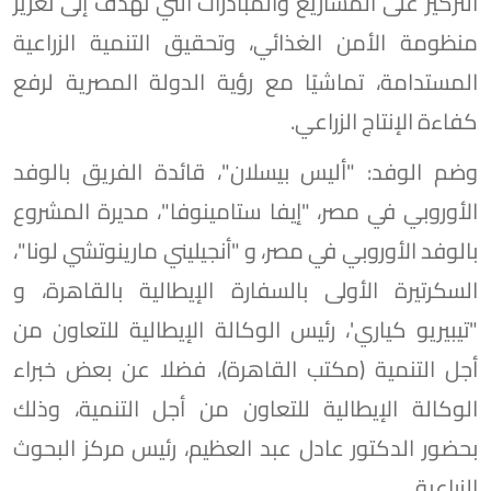
التركيز على المشاريع والمبادرات التي تهدف إلى تعزيز
منظومة الأمن الغذائي، وتحقيق التنمية الزراعية
المستدامة، تماشيًا مع رؤية الدولة المصرية لرفع
كفاءة الإنتاج الزراعي.
وضم الوفد: "أليس بيسلان"، قائدة الفريق بالوفد
الأوروبي في مصر، "إيفا ستامينوفا"، مديرة المشروع
بالوفد الأوروبي في مصر، و "أنجيليني مارينوتشي لونا"،
السكرتيرة الأولى بالسفارة الإيطالية بالقاهرة، و
"تيبيريو كياري'، رئيس الوكالة الإيطالية للتعاون من
أجل التنمية (مكتب القاهرة)، فضلا عن بعض خبراء
الوكالة الإيطالية للتعاون من أجل التنمية، وذلك
بحضور الدكتور عادل عبد العظيم، رئيس مركز البحوث
الزراعية.