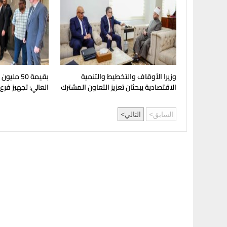
وزيرا الأوقاف والتخطيط والتنمية
بقيمة 50 مل
الاقتصادية يبحثان تعزيز التعاون المشترك
العالي: تجهيز فرع
لدعم جهود التنمية
بإنجامينا للافتتا
السابق
التالي