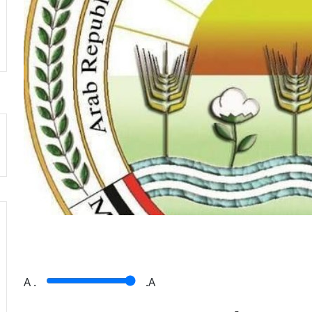
A
.
.A