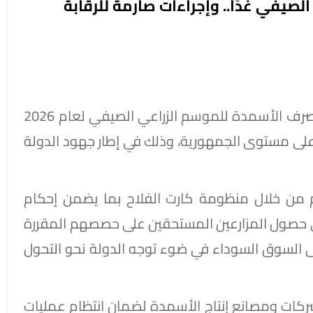
صيفي غدًا.. وإجراءات صارمة للرقابة
أعلنت وزارة الزراعة واستصلاح الأراضي عن بدء صرف الأسمدة للموسم الزراعي الصيفي لعام 2026
ة على مستوى الجمهورية، وذلك في إطار جهود الدولة
م من خلال منظومة كارت الفلاح بما يضمن إحكام
في حصول المزارعين المستحقين على حصصهم المقررة
 السوق السوداء في ضوء توجه الدولة نحو التحول
ركات ومصانع إنتاج الأسمدة لضمان انتظام عمليات