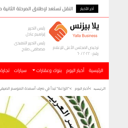
المنصور تعلن عن خصومات على موديلات ام ج
آخر الأخبار
رئيس التحرير
إبراهيم عادل
رئيس التحرير التنفيذى
ترخيص المجلس الأعلى للإعلام
مصطفى صلاح
رقم : ٢٠٢٢ / ٦٠
الرئيسية
أخبار اليوم
بنوك وعقارات
سيارات
تجارة
"الزراعة" تبدأ في صرف أسمدة الموسم الصيفي غد
أخبار اليوم
الرئيسيه