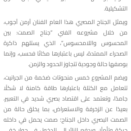
التشكيلية.
ويمثل الجناح المصري هذا العام الفنان آرمن آجوب،
من خلال مشروعه الفني “جناح الصمت: بين
المحسوس واللامحسوس”، الذي يستلهم ذاكرة
الصحراء الممتدة، ليس باعتبارها مكانًا فحسب، وإنما
بوصفها حالة وجودية تتجاوز الحدود والزمن.
ويضم المشروع خمس منحوتات ضخمة من الجرانيت،
تتعامل مع الكتلة باعتبارها طاقة كامنة لا شكلًا
جامدًا، وتعتمد على اقتصاد بصري شديد في التعبير،
بعيدًا عن الزخرفة والاستعراض، بما يخلق حالة من
الصمت البصري داخل الجناح؛ صمت يحمل في داخله
حركة وتأملًا، ويدفع الزائر إلى الدخول في حوار خفي