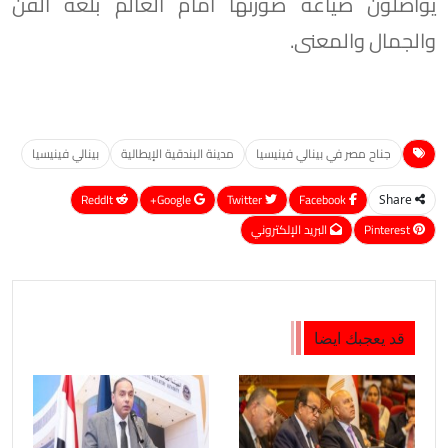
يواصلون صياغة صورتها أمام العالم بلغة الفن
والجمال والمعنى.
جناح مصر في بينالي فينيسيا
مدينة البندقية الإيطالية
بينالي فينيسيا
ReddIt
Google+
Twitter
Facebook
Share
Pinterest
البريد الإلكتروني
قد يعجبك ايضا