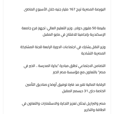
البورصة المصرية تربح 167 مليار جنيه خلال الأسبوع الماضى
بقيمة 50 مليون دولار.. وزير التعليم العالي: تجهيز فرع جامعة
الإسكندرية بإنجامينا للافتتاح في مايو المقبل
وزير النقل يشارك في اجتماعات الدورة الرابعة للجنة المشتركة
المصرية التشادية
التضامن الاجتماعي تطلق مبادرة "بكرة المدرسة .. الخير في
مصر" بالتعاون مع مؤسسة مصر الخير
الرقابة المالية تقرر مد فترة توفيق أوضاع صناديق التأمين
الخاصة حتى 31 ديسمبر المقبل
مصر والبرازيل تبحثان تعزيز التجارة والاستثمارات والتعاون في
الطاقة والتكرير