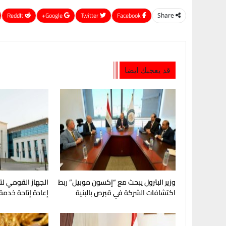
ReddIt
Google+
Twitter
Facebook
Share
قد يعجبك ايضا
وزير البترول يبحث مع “إكسون موبيل” ربط
الجهاز القومي لت
اكتشافات الشركة في قبرص بالبنية
إعادة إتاحة خدمة
التحتية المصرية
My NTRA