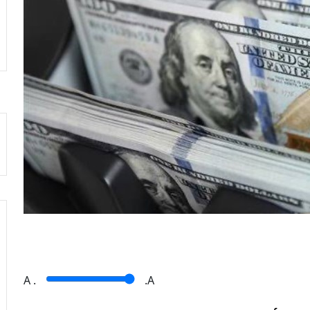
A
.
.A