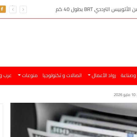
س الترددي BRT بطول 40 كم
المنصور تعلن ع
 وصناعة
رواد الأعمال
اتصالات و تكنولوجيا
منوعات
عرب و
2