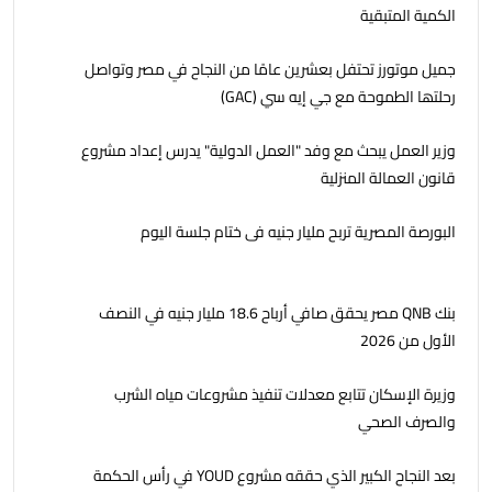
الكمية المتبقية
جمیل موتورز تحتفل بعشرين عامًا من النجاح في مصر وتواصل
رحلتھا الطموحة مع جي إيه سي (GAC)
وزير العمل يبحث مع وفد "العمل الدولية" يدرس إعداد مشروع
قانون العمالة المنزلية
البورصة المصرية تربح مليار جنيه فى ختام جلسة اليوم
بنك QNB مصر يحقق صافي أرباح 18.6 مليار جنيه في النصف
الأول من 2026
وزيرة الإسكان تتابع معدلات تنفيذ مشروعات مياه الشرب
والصرف الصحي
بعد النجاح الكبير الذي حققه مشروع YOUD في رأس الحكمة