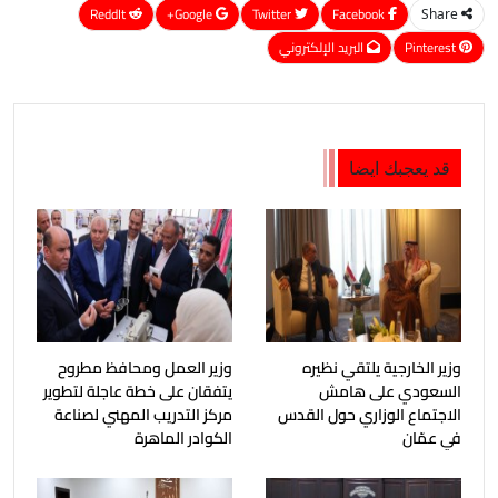
ReddIt
Google+
Twitter
Facebook
Share
Pinterest
البريد الإلكتروني
قد يعجبك ايضا
وزير الخارجية يلتقي نظيره
وزير العمل ومحافظ مطروح
السعودي على هامش
يتفقان على خطة عاجلة لتطوير
الاجتماع الوزاري حول القدس
مركز التدريب المهني لصناعة
في عمّان
الكوادر الماهرة