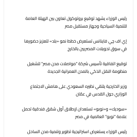
رئيس الوزراء يشهد توقيع بروتوكول تعاون بين الهيئة العامة
للتنمية السياحية وجهاز مستقبل مصر
إي اف چي فاينانس تستعرض خطط نمو «بلد» لتعزيز حضورها
في سوق تحويلات المصريين بالخارج
توقيع اتفاقية تأسيس شركة "مواصلات مدن مصر" لتشغيل
منظومة النقل الذكي بالمدن العمرانية الجديدة
وزير الخارجية يلتقي نظيره السعودي على هامش الاجتماع
الوزاري حول القدس في عمّان
«سوديك» و«نوبو» تستعدان لإطلاق أول شقق فندقية تحمل
علامة "نوبو" العالمية في مصر
رئيس الوزراء يستعرض استراتيجية تطوير وتنمية مدن الساحل