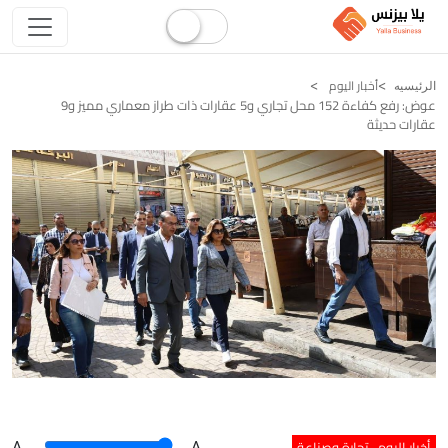
أخبار اليوم
الرئيسيه
عوض: رفع كفاءة 152 محل تجاري و5 عقارات ذات طراز معماري مميز و9
عقارات حديثة
أخبار اليوم
تجارة وصناعة
A
.
.A