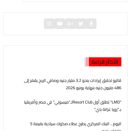
الأكثر قراءة
ڤاليو تحقق إيرادات بنحو 3.2 مليار جنيه وصافي الربح يقفز إلى
486 مليون جنيه بنهاية يونيو 2026
"LMD" تطلق أول Resort Clubلـ"ميسوني" في مصر وأفريقيا
بـ"زويا غزالة باي"
اليوم .. البنك المركزي يطرح عطاء صكوك سيادية بقيمة 5