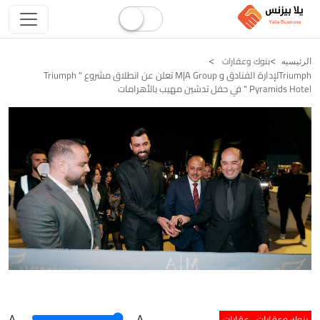
بنوك وعقارات
الرئيسيه
Triumphلإدارة الفنادق و M|A Group تعلن عن انطلاق مشروع " Triumph
Pyramids Hotel " في حفل تدشين مهيب بالأهرامات
بنوك وعقارات
عقارات
A
.
.A