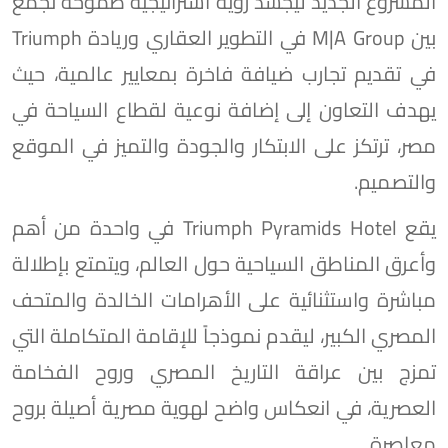
المشروع الجديد ليجسد رؤية استراتيجية طموحة تجمع
بين M|A Group في التطوير العقاري وريادة Triumph
في تقديم تجارب ضيافة فاخرة بمعايير عالمية، حيث
يهدف التعاون إلى إضافة نوعية لقطاع السياحة في
مصر، ترتكز على الابتكار والجودة والتميز في الموقع
والتصميم.
يقع Triumph Pyramids Hotel في واحدة من أهم
وأعرق المناطق السياحية حول العالم، ويتمتع بإطلالة
مباشرة واستثنائية على الأهرامات الخالدة والمتحف
المصري الكبير، ليقدم نموذجاً للإقامة المتكاملة التي
تمزج بين عراقة التاريخ المصري وروح الفخامة
العصرية، في انعكاس واضح لهوية مصرية أصيلة بروح
معاصرة.