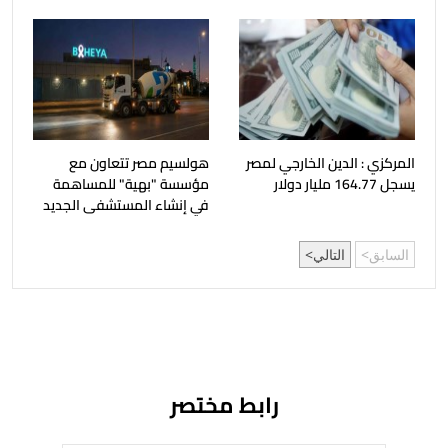
المركزي : الدين الخارجي لمصر
هولسيم مصر تتعاون مع
يسجل 164.77 مليار دولار
مؤسسة "بهية" للمساهمة
في إنشاء المستشفى الجديد
السابق
التالي
رابط مختصر