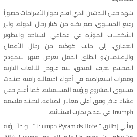
شهد حفل التدشين الذي أقيم بجوار الأهرامات حضوراً
رفيع المستوى، ضم نخبة من كبار رجال الدولة، وأبرز
الشخصيات المؤثرة في قطاعي السياحة والتطوير
العقاري، إلى جانب كوكبة من رجال الأعمال
والإعلاميين.و انطلق الحفل بعرض مبهر للنموذج
المجسم لغرف الفندق، تلته عروض للألعاب النارية
وفقرات استعراضية في أجواء احتفالية راقية جسّدت
مستوى المشروع ورؤيته المستقبلية. كما أُقيم حفل
عشاء فاخر وفق أعلى معايير الضيافة، ليجسّد فلسفة
Triumph في تقديم تجارب استثنائية.
ويأتي إطلاق "Triumph Pyramids Hotel" تتويجاً لرؤية
مشتركة بين Triumphلإدارة الفنادق وM|A Group،